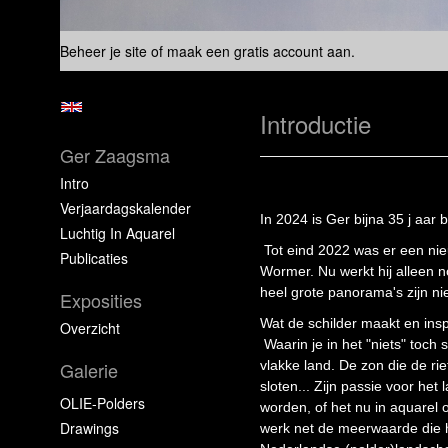
Beheer je site
of
maak een gratis account aan
.
Introductie
Ger Zaagsma
Intro
Verjaardagskalender
In 2024 is Ger bijna 35 j aar 
Luchtig In Aquarel
Tot eind 2022 was er een ni
Publicaties
Wormer. Nu werkt hij alleen n
heel grote panorama's zijn ni
Exposities
Wat de schilder maakt en insp
Overzicht
Waarin je in het "niets" toch
Galerie
vlakke land. De zon die de ri
sloten... Zijn passie voor he
OLIE-Polders
worden, of het nu in aquarel 
Drawings
werk net de meerwaarde die he