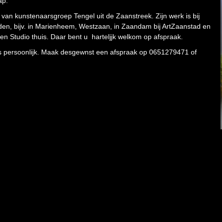
ap.
 van kunstenaarsgroep Tengel uit de Zaanstreek. Zijn werk is bij
nden, bijv. in Marienheem, Westzaan, in Zaandam bij ArtZaanstad en
en Studio thuis. D
aar bent u harteljjk welkom op afspraak.
ns persoonlijk. Maak desgewnst een afspraak op 0651279471 of