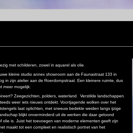
bezig met schilderen, zowel in aquarel als olie.
euwe kleine studio annex showroom aan de Faunastraat 133 in
og in zijn atelier aan de Roerdompstraat. Een kleinere ruimte, dus
et meer mogelijk.
ireert? Zeegezichten, polders, waterland. Verstilde landschappen.
 steeds weer iets nieuws ontdekt. Voortjagende wolken over het
etstengels laat oplichten, met sneeuw bedekte weiden langs ijzige
t landschap blijkt onverminderd uit de werken die daar getoond
of olie is. Juist het toevoegen van moderne elementen geeft zijn
t maakt tot een compleet en realistisch portret van het