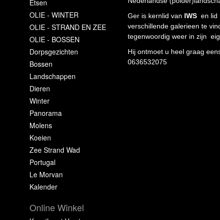
Nederlandse (polder)landsch
Etsen
OLIE - WINTER
Ger is kernlid van
IWS
en lid
OLIE - STRAND EN ZEE
verschillende galerieen te vi
tegenwoordig weer in zijn eig
OLIE - BOSSEN
Dorpsgezichten
Hij ontmoet u heel graag ee
0636532075
Bossen
Landschappen
Dieren
Winter
Panorama
Molens
Koeien
Zee Strand Wad
Portugal
Le Morvan
Kalender
Online Winkel