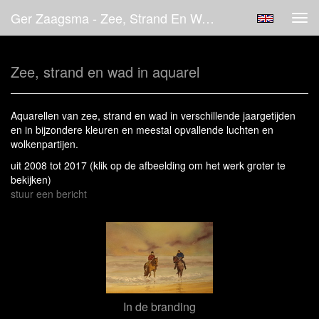
Ger Zaagsma - Zee, Strand En Wad In Aquarel
Tog
navi
Zee, strand en wad in aquarel
Aquarellen van zee, strand en wad in verschillende jaargetijden
en in bijzondere kleuren en meestal opvallende luchten en
wolkenpartijen.
uit 2008 tot 2017
(klik op de afbeelding om het werk groter te
bekijken)
stuur een bericht
In de branding