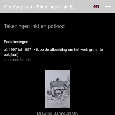
Ger Zaagsma - Tekeningen Inkt En Potlood
Tog
navi
Tekeningen inkt en potlood
Pentekeningen
uit 1997 tot 1997
(klik op de afbeelding om het werk groter te
bekijken)
stuur een bericht
Drawing Barmouth UK