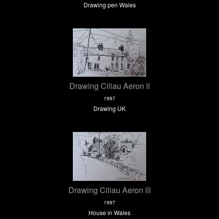
Drawing pen Wales
Drawing Ciliau Aeron ll
1997
Drawing UK
Drawing Ciliau Aeron lll
1997
House in Wales