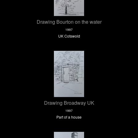
Drawing Bourton on the water
1997
UK Cotswold
Drawing Broadway UK
1997
Part of a house