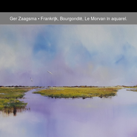
Ger Zaagsma
Frankrijk, Bourgondië, Le Morvan in aquarel.