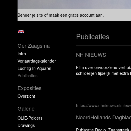
Beheer je site
of
maak een gratis account aan
.
Publicaties
Ger Zaagsma
Intro
NH NIEUWS
Verjaardagskalender
Film over onvoorziene verhuizi
Luchtig In Aquarel
schilderijen tijdelijk met ext
Publicaties
Exposities
Overzicht
https://www.nhnieuws.nl/nieu
Galerie
NoordHollands Dagbla
OLIE-Polders
Drawings
Publicatie Regio, Zaanstree