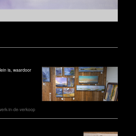
lein is, waardoor
werk-in-de-verkoop