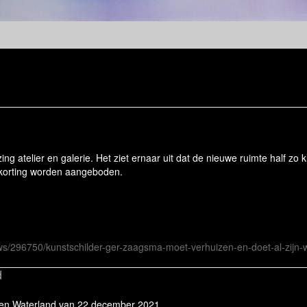
ng atelier en galerie. Het ziet ernaar uit dat de nieuwe ruimte half zo k
ra korting worden aangeboden.
ws/296750/kunstschilder-ger-zaagsma-moet-verhuizen-en-doet-al-zijn-
d
k en Waterland van 22 december 2021