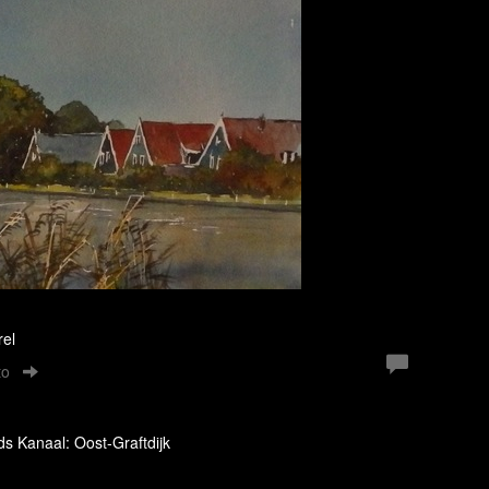
rel
to
s Kanaal: Oost-Graftdijk